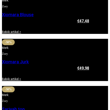
Merk:
Zoey
Xiomara Blouse
€
94,95
Oorspronkelijke prijs was: €94,95.
€
47,48
Huidige
prijs is: €47,48.
Bekijk artikel >
-50%
Merk:
Zoey
Xiomara Jurk
€
99,95
Oorspronkelijke prijs was: €99,95.
€
49,98
Huidige
prijs is: €49,98.
Bekijk artikel >
-50%
Merk:
Zoey
Sariyah top