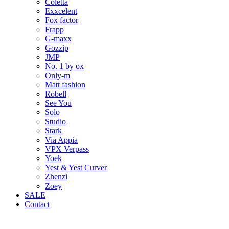
Coletta
Exxcelent
Fox factor
Frapp
G-maxx
Gozzip
JMP
No. 1 by ox
Only-m
Matt fashion
Robell
See You
Solo
Studio
Stark
Via Appia
VPX Verpass
Yoek
Yest & Yest Curver
Zhenzi
Zoey
SALE
Contact