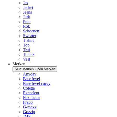
Jas
Jacket
Jeans
Jurk
Polo
Rok
Schoenen
Sweater
T-shirt
Top
Trui
Tuniek
Vest
Merken
Sluit Merken
Open Merken
Anyday
Base level
Base level curvy
Coletta
Exccelent
Fox factor
Frapp
G-maxx
Gozzip
JMP