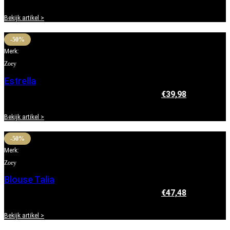
prijs is: €49,98.
Bekijk artikel >
-50%
Merk:
Zoey
Estrella
€
79,95
Oorspronkelijke prijs was: €79,95.
€
39,98
Huidige
prijs is: €39,98.
Bekijk artikel >
-50%
Merk:
Zoey
Blouse Talia
€
94,95
Oorspronkelijke prijs was: €94,95.
€
47,48
Huidige
prijs is: €47,48.
Bekijk artikel >