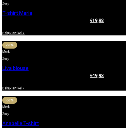
Zoey
T-shirt Maria
€
39,95
Oorspronkelijke prijs was: €39,95.
€
19,98
Huidige
prijs is: €19,98.
Bekijk artikel >
-50%
Merk:
Zoey
Liva blouse
€
99,95
Oorspronkelijke prijs was: €99,95.
€
49,98
Huidige
prijs is: €49,98.
Bekijk artikel >
-50%
Merk:
Zoey
Anabelle T-shirt