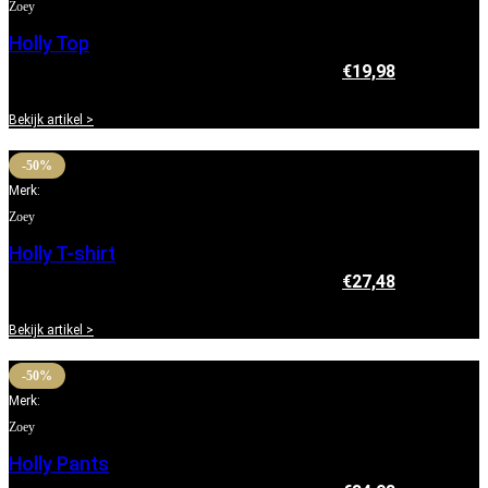
Zoey
Holly Top
€
39,95
Oorspronkelijke prijs was: €39,95.
€
19,98
Huidige
prijs is: €19,98.
Bekijk artikel >
-50%
Merk:
Zoey
Holly T-shirt
€
54,95
Oorspronkelijke prijs was: €54,95.
€
27,48
Huidige
prijs is: €27,48.
Bekijk artikel >
-50%
Merk:
Zoey
Holly Pants