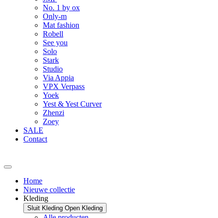
No. 1 by ox
Only-m
Mat fashion
Robell
See you
Solo
Stark
Studio
Via Appia
VPX Verpass
Yoek
Yest & Yest Curver
Zhenzi
Zoey
SALE
Contact
Home
Nieuwe collectie
Kleding
Sluit Kleding
Open Kleding
Alle producten