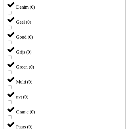
Denim
(
0
)
Geel
(
0
)
Goud
(
0
)
Grijs
(
0
)
Groen
(
0
)
Multi
(
0
)
nvt
(
0
)
Oranje
(
0
)
Paars
(
0
)