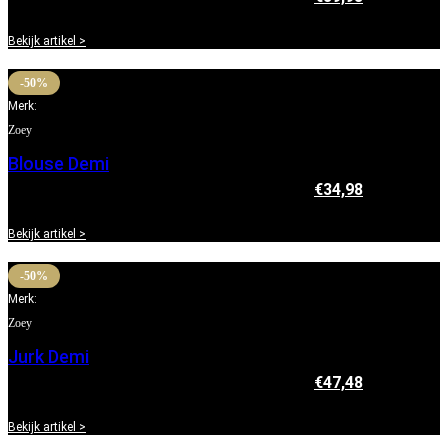
prijs is: €39,98.
Bekijk artikel >
-50%
Merk:
Zoey
Blouse Demi
€
69,95
Oorspronkelijke prijs was: €69,95.
€
34,98
Huidige
prijs is: €34,98.
Bekijk artikel >
-50%
Merk:
Zoey
Jurk Demi
€
94,95
Oorspronkelijke prijs was: €94,95.
€
47,48
Huidige
prijs is: €47,48.
Bekijk artikel >