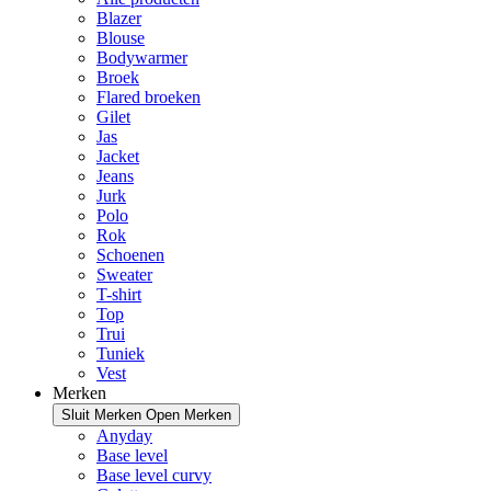
Blazer
Blouse
Bodywarmer
Broek
Flared broeken
Gilet
Jas
Jacket
Jeans
Jurk
Polo
Rok
Schoenen
Sweater
T-shirt
Top
Trui
Tuniek
Vest
Merken
Sluit Merken
Open Merken
Anyday
Base level
Base level curvy