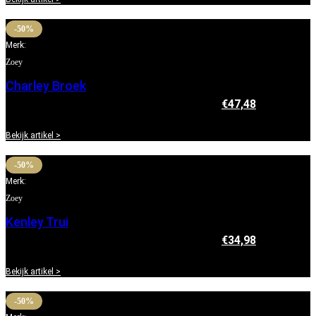
-50%
Merk:
Zoey
Charley Broek
€
94,95
Oorspronkelijke prijs was: €94,95.
€
47,48
Huidige
prijs is: €47,48.
Bekijk artikel >
-50%
Merk:
Zoey
Kenley Trui
€
69,95
Oorspronkelijke prijs was: €69,95.
€
34,98
Huidige
prijs is: €34,98.
Bekijk artikel >
-50%