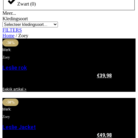
Zwart
(
0
)
Meer...
Kledingsoort
FILTERS
Home
/ Zoey
-50%
Merk:
Zoey
Leslie rok
€
79,95
Oorspronkelijke prijs was: €79,95.
€
39,98
Huidige
prijs is: €39,98.
Bekijk artikel >
-50%
Merk:
Zoey
Leslie Jacket
€
99,95
Oorspronkelijke prijs was: €99,95.
€
49,98
Huidige