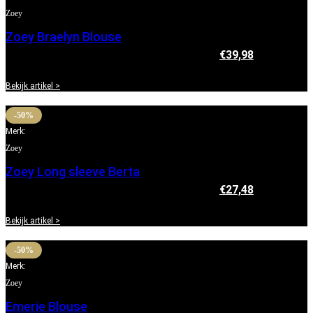
Zoey
Zoey Braelyn Blouse
€
79,95
Oorspronkelijke prijs was: €79,95.
€
39,98
Huidige
prijs is: €39,98.
Bekijk artikel >
-50%
Merk:
Zoey
Zoey Long sleeve Berta
€
54,95
Oorspronkelijke prijs was: €54,95.
€
27,48
Huidige
prijs is: €27,48.
Bekijk artikel >
-50%
Merk:
Zoey
Emerie Blouse