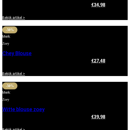
€
69,95
Oorspronkelijke prijs was: €69,95.
€
34,98
Huidige
prijs is: €34,98.
Bekijk artikel >
-50%
Merk:
Zoey
Chey Blouse
€
54,95
Oorspronkelijke prijs was: €54,95.
€
27,48
Huidige
prijs is: €27,48.
Bekijk artikel >
-50%
Merk:
Zoey
Witte blouse zoey
€
79,95
Oorspronkelijke prijs was: €79,95.
€
39,98
Huidige
prijs is: €39,98.
Bekijk artikel >