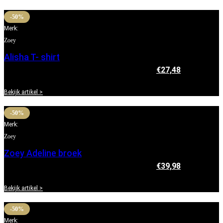
-50%
Merk:
Zoey
Alisha T- shirt
€
54,95
Oorspronkelijke prijs was: €54,95.
€
27,48
Huidige
prijs is: €27,48.
Bekijk artikel >
-50%
Merk:
Zoey
Zoey Adeline broek
€
79,95
Oorspronkelijke prijs was: €79,95.
€
39,98
Huidige
prijs is: €39,98.
Bekijk artikel >
-50%
Merk: