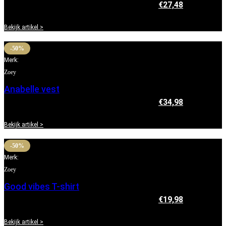
€
54,95
Oorspronkelijke prijs was: €54,95.
€
27,48
Huidige
prijs is: €27,48.
Bekijk artikel >
-50%
Merk:
Zoey
Anabelle vest
€
69,95
Oorspronkelijke prijs was: €69,95.
€
34,98
Huidige
prijs is: €34,98.
Bekijk artikel >
-50%
Merk:
Zoey
Good vibes T-shirt
€
39,95
Oorspronkelijke prijs was: €39,95.
€
19,98
Huidige
prijs is: €19,98.
Bekijk artikel >