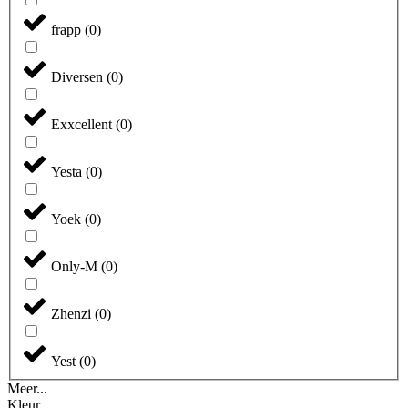
frapp
(
0
)
Diversen
(
0
)
Exxcellent
(
0
)
Yesta
(
0
)
Yoek
(
0
)
Only-M
(
0
)
Zhenzi
(
0
)
Yest
(
0
)
Meer...
Kleur