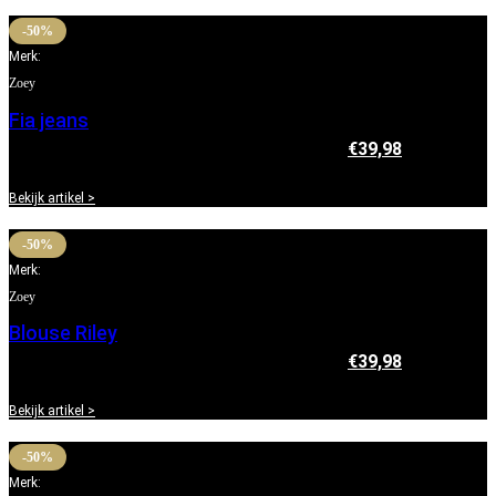
-50%
Merk:
Zoey
Fia jeans
€
79,95
Oorspronkelijke prijs was: €79,95.
€
39,98
Huidige
prijs is: €39,98.
Bekijk artikel >
-50%
Merk:
Zoey
Blouse Riley
€
79,95
Oorspronkelijke prijs was: €79,95.
€
39,98
Huidige
prijs is: €39,98.
Bekijk artikel >
-50%
Merk: