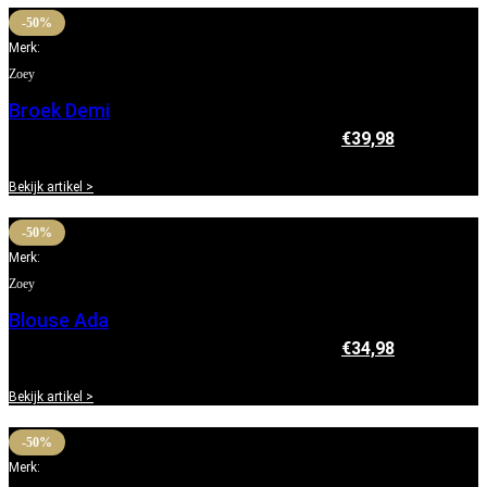
-50%
Merk:
Zoey
Broek Demi
€
79,95
Oorspronkelijke prijs was: €79,95.
€
39,98
Huidige
prijs is: €39,98.
Bekijk artikel >
-50%
Merk:
Zoey
Blouse Ada
€
69,95
Oorspronkelijke prijs was: €69,95.
€
34,98
Huidige
prijs is: €34,98.
Bekijk artikel >
-50%
Merk: