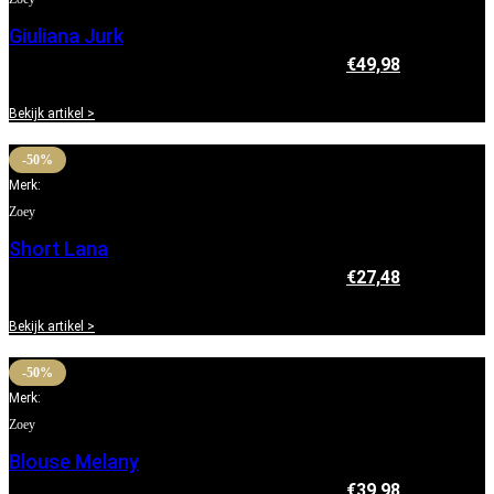
Giuliana Jurk
€
99,95
Oorspronkelijke prijs was: €99,95.
€
49,98
Huidige
prijs is: €49,98.
Bekijk artikel >
-50%
Merk:
Zoey
Short Lana
€
54,95
Oorspronkelijke prijs was: €54,95.
€
27,48
Huidige
prijs is: €27,48.
Bekijk artikel >
-50%
Merk:
Zoey
Blouse Melany
€
79,95
Oorspronkelijke prijs was: €79,95.
€
39,98
Huidige