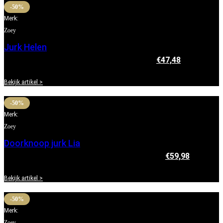
-50%
Merk:
Zoey
Jurk Helen
€
94,95
Oorspronkelijke prijs was: €94,95.
€
47,48
Huidige
prijs is: €47,48.
Bekijk artikel >
-50%
Merk:
Zoey
Doorknoop jurk Lia
€
119,95
Oorspronkelijke prijs was: €119,95.
€
59,98
Huidige
prijs is: €59,98.
Bekijk artikel >
-50%
Merk:
Zoey