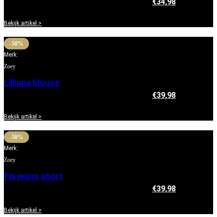
€
69,95
Oorspronkelijke prijs was: €69,95.
€
34,98
Huidige
prijs is: €34,98.
Bekijk artikel >
-50%
Merk:
Zoey
Lilliana blouse
€
79,95
Oorspronkelijke prijs was: €79,95.
€
39,98
Huidige
prijs is: €39,98.
Bekijk artikel >
-50%
Merk:
Zoey
Fia jeans short
€
79,95
Oorspronkelijke prijs was: €79,95.
€
39,98
Huidige
prijs is: €39,98.
Bekijk artikel >