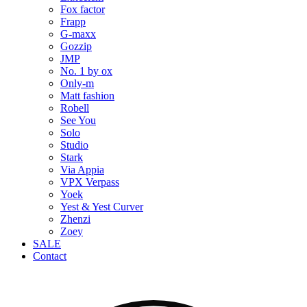
Fox factor
Frapp
G-maxx
Gozzip
JMP
No. 1 by ox
Only-m
Matt fashion
Robell
See You
Solo
Studio
Stark
Via Appia
VPX Verpass
Yoek
Yest & Yest Curver
Zhenzi
Zoey
SALE
Contact