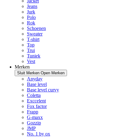
Jacket
Jeans
Jurk
Polo
Rok
Schoenen
Sweater
T-shirt
Top
Trui
Tuniek
Vest
Merken
Sluit Merken
Open Merken
Anyday
Base level
Base level curvy
Coletta
Exccelent
Fox factor
Frapp
G-maxx
Gozzip
JMP
No. 1 by ox