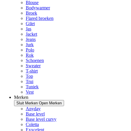
Blouse
Bodywarmer
Broek
Flared broeken
Gilet
Jas
Jacket
Jeans
Jurk
Polo
Rok
Schoenen
Sweater
T-shirt
Top
Trui
Tuniek
Vest
Merken
Sluit Merken
Open Merken
Anyday
Base level
Base level curvy
Coletta
Exxcelent