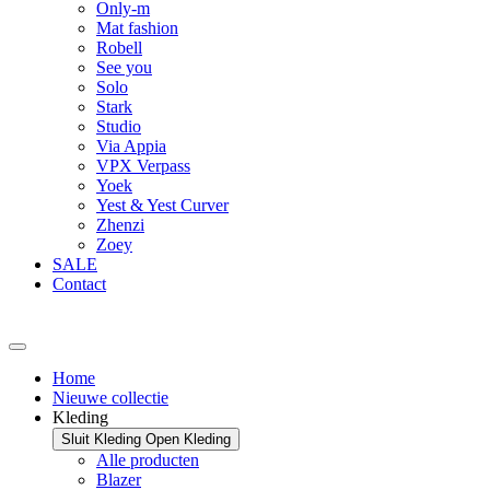
Only-m
Mat fashion
Robell
See you
Solo
Stark
Studio
Via Appia
VPX Verpass
Yoek
Yest & Yest Curver
Zhenzi
Zoey
SALE
Contact
Home
Nieuwe collectie
Kleding
Sluit Kleding
Open Kleding
Alle producten
Blazer