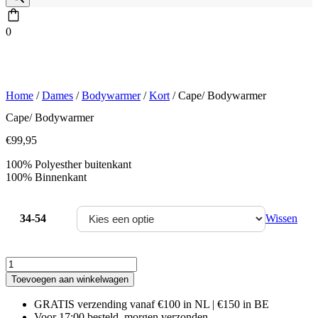
0
Home
/
Dames
/
Bodywarmer
/
Kort
/ Cape/ Bodywarmer
Cape/ Bodywarmer
€
99,95
100% Polyesther buitenkant
100% Binnenkant
34-54
Wissen
Cape/
Bodywarmer
Toevoegen aan winkelwagen
aantal
GRATIS verzending vanaf €100 in NL | €150 in BE
Voor 17:00 besteld, morgen verzonden