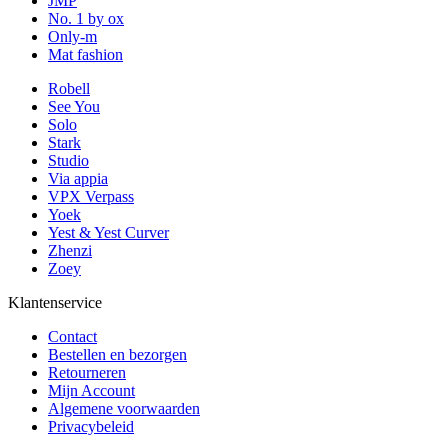
JMP
No. 1 by ox
Only-m
Mat fashion
Robell
See You
Solo
Stark
Studio
Via appia
VPX Verpass
Yoek
Yest & Yest Curver
Zhenzi
Zoey
Klantenservice
Contact
Bestellen en bezorgen
Retourneren
Mijn Account
Algemene voorwaarden
Privacybeleid